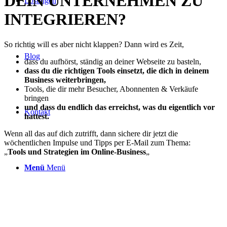
DEIN UNTERNEHMEN ZU
Lösungen
INTEGRIEREN?
So richtig will es aber nicht klappen? Dann wird es Zeit,
Blog
dass du aufhörst, ständig an deiner Webseite zu basteln,
dass du die richtigen Tools einsetzt, die dich in deinem
Business weiterbringen,
Tools, die dir mehr Besucher, Abonnenten & Verkäufe
bringen
und dass du endlich das erreichst, was du eigentlich vor
Kontakt
hattest.
Wenn all das auf dich zutrifft, dann sichere dir jetzt die
wöchentlichen Impulse und Tipps per E-Mail zum Thema:
„
Tools und Strategien im Online-Business
„
Menü
Menü
JA, ICH MÖCHTE DAS HABEN